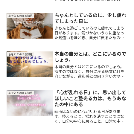
短文です。
ちゃんとしているのに、少し疲れ
心をととのえる知恵
てしまった日に
きちんと過ごしているのに疲れてしまう
日があります。気づかないうちに重なっ
た気遣いをほどき、自分に戻るための静
かな時間について綴った短文です。
本当の自分とは、どこにいるので
心をととのえる知恵
しょう。
本当の自分とはどこにいるのでしょう。
探すのではなく、自分に戻る感覚に目を
向けながら、違和感との向き合い方や静
かな時間の大切さを綴ります。
「心が乱れる日」に、思い出して
心をととのえる知恵
ほしいこと――整える力は、もうあな
たの中にある
理由はないのに心が乱れる日がありま
す。整えるとは、揺れを消すことではな
く、自分の中心に戻ること。日常の中で
静かに心を整えるための知恵をまとめま
した。