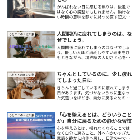
がんばれない日に感じる焦りは、後退で
はなく心の調整かもしれません。動けな
い時間の意味を静かに見つめ直す短文で
す。
人間関係に疲れてしまうのは、な
心をととのえる知恵
ぜでしょう。
人間関係に疲れてしまうのはなぜでしょ
う。優しい人ほど消耗しやすい理由をひ
もときながら、境界線の大切さと心を守
る関わり方を静かに考えます。
ちゃんとしているのに、少し疲れ
心をととのえる知恵
てしまった日に
きちんと過ごしているのに疲れてしまう
日があります。気づかないうちに重なっ
た気遣いをほどき、自分に戻るための静
かな時間について綴った短文です。
「心を整えるとは、どういうこと
心をととのえる知恵
か」――自分に戻るための静かな習慣
心を整えるとは、揺れなくなることでは
なく自分に戻ること。外へ向かいすぎた
意識を静かに内側へ戻し、日常の中で心