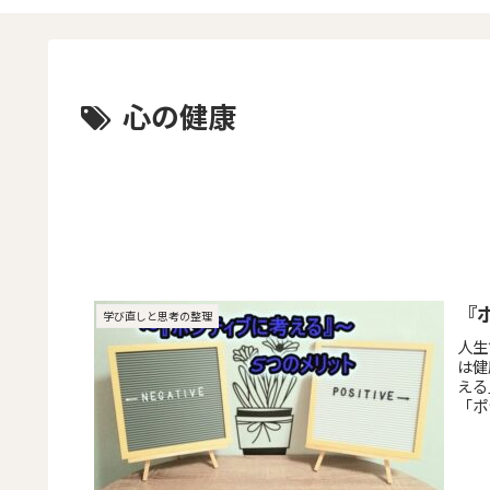
心の健康
『
学び直しと思考の整理
人生
は健
える
「ポ