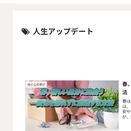
人生アップデート
春
光と心の学び
法
春は
は、
安や
が、