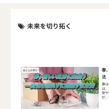
未来を切り拓く
春
光と心の学び
法
春は
は、
安や
が、