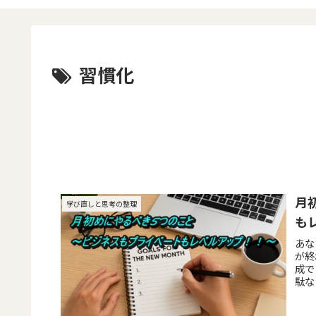
習慣化
月
学び直しと思考の整理
も
あな
が終
成で
駄な