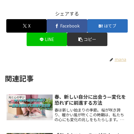
シェアする
X
Facebook
はてブ
LINE
コピー
mana
関連記事
春、新しい自分に出会う—変化を
光と心の学び
恐れずに前進する方法
春は新しい始まりの季節。桜が咲き誇
り、暖かい風が吹くこの時期は、私たち
の心にも変化の兆しをもたらします。し
かし、変化には不安や恐れがつきもの。
「今のままでいいのではないか」と思う
気持ちが、新たな一歩を踏み出すことを