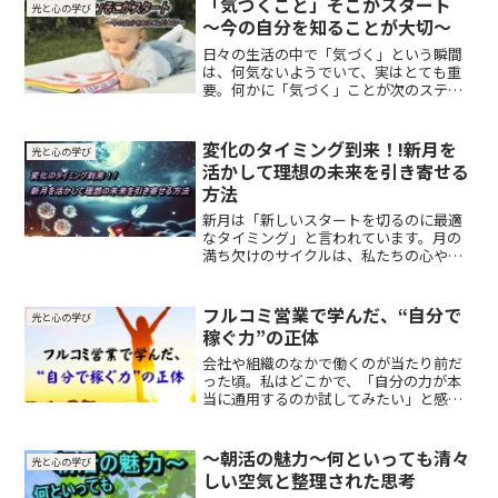
「気づくこと」そこがスタート
光と心の学び
躊躇させることもあるでしょう。
～今の自分を知ることが大切～
日々の生活の中で「気づく」という瞬間
は、何気ないようでいて、実はとても重
要。何かに「気づく」ことが次のステッ
プを踏み出すためのスタートとなりま
す。日々多くの出来事に囲まれその中で
何が本当に大切で、何が自分にとって必
変化のタイミング到来！!新月を
光と心の学び
要なのかを見逃してしまいがちです。
活かして理想の未来を引き寄せる
方法
新月は「新しいスタートを切るのに最適
なタイミング」と言われています。月の
満ち欠けのサイクルは、私たちの心や行
動にも影響を与えると考えられており、
古くから世界中で活用されてきました。
新月のエネルギーを最大限に活かして、
フルコミ営業で学んだ、“自分で
光と心の学び
理想の未来を引き寄せるためのシンプル
稼ぐ力”の正体
で効果的な方法をご紹介します！
会社や組織のなかで働くのが当たり前だ
った頃。私はどこかで、「自分の力が本
当に通用するのか試してみたい」と感じ
ていました。毎月の給料は決まってい
て、昇給にも限度がある。年齢や学歴、
性別や経験が“評価”の前提になる世界
～朝活の魅力～何といっても清々
光と心の学び
に、少しずつ違和感が募っていったので
しい空気と整理された思考
す。