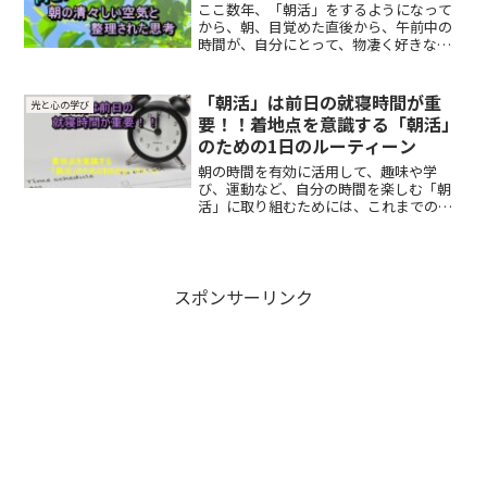
ここ数年、「朝活」をするようになって
から、朝、目覚めた直後から、午前中の
時間が、自分にとって、物凄く好きな時
間帯になりました。早起きが苦手で、で
きるだけ長く寝ていたい、といつも考え
ていた私が、そう言えるようになった自
「朝活」は前日の就寝時間が重
光と心の学び
分に、一番驚いているのは...
要！！着地点を意識する「朝活」
のための1日のルーティーン
朝の時間を有効に活用して、趣味や学
び、運動など、自分の時間を楽しむ「朝
活」に取り組むためには、これまでの起
床時間を少し早目にする必要がありま
す。単純に、少し早目に起床するには、
寝る時間を少し早目にすると良いのです
が、そのためには、1日の過ご...
スポンサーリンク